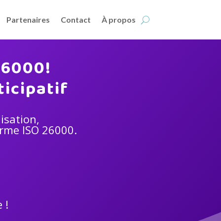
Partenaires
Contact
À propos
26000!
ticipatif
isation,
orme ISO 26000.
 !