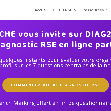
Accueil
Outils RSE
Ressources
CHE vous invite sur DIAG
iagnostic RSE en ligne par
quelques instants pour évaluer votre organ
profil sur les 7 questions centrales de la n
COMMENCEZ VOTRE DIAGNOSTIC RSE
ench Marking offert en fin de questionnaire