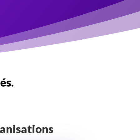
és.
anisations