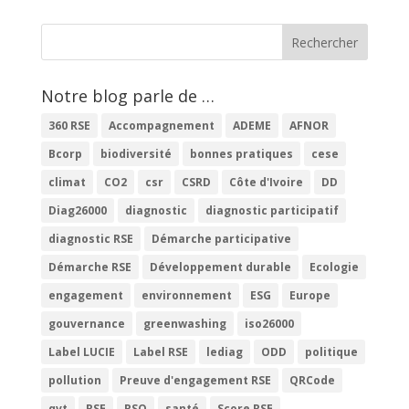
Notre blog parle de …
360 RSE
Accompagnement
ADEME
AFNOR
Bcorp
biodiversité
bonnes pratiques
cese
climat
CO2
csr
CSRD
Côte d'Ivoire
DD
Diag26000
diagnostic
diagnostic participatif
diagnostic RSE
Démarche participative
Démarche RSE
Développement durable
Ecologie
engagement
environnement
ESG
Europe
gouvernance
greenwashing
iso26000
Label LUCIE
Label RSE
lediag
ODD
politique
pollution
Preuve d'engagement RSE
QRCode
qvt
RSE
RSO
santé
Score RSE