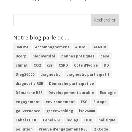
Notre blog parle de …
360 RSE
Accompagnement
ADEME
AFNOR
Bcorp
biodiversité
bonnes pratiques
cese
climat
CO2
csr
CSRD
Côte d'Ivoire
DD
Diag26000
diagnostic
diagnostic participatif
diagnostic RSE
Démarche participative
Démarche RSE
Développement durable
Ecologie
engagement
environnement
ESG
Europe
gouvernance
greenwashing
iso26000
Label LUCIE
Label RSE
lediag
ODD
politique
pollution
Preuve d'engagement RSE
QRCode