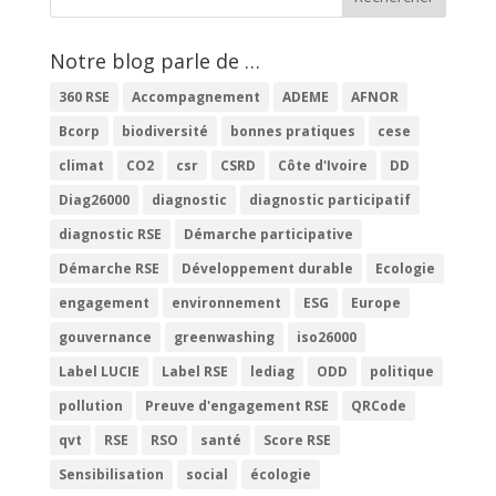
Notre blog parle de …
360 RSE
Accompagnement
ADEME
AFNOR
Bcorp
biodiversité
bonnes pratiques
cese
climat
CO2
csr
CSRD
Côte d'Ivoire
DD
Diag26000
diagnostic
diagnostic participatif
diagnostic RSE
Démarche participative
Démarche RSE
Développement durable
Ecologie
engagement
environnement
ESG
Europe
gouvernance
greenwashing
iso26000
Label LUCIE
Label RSE
lediag
ODD
politique
pollution
Preuve d'engagement RSE
QRCode
qvt
RSE
RSO
santé
Score RSE
Sensibilisation
social
écologie