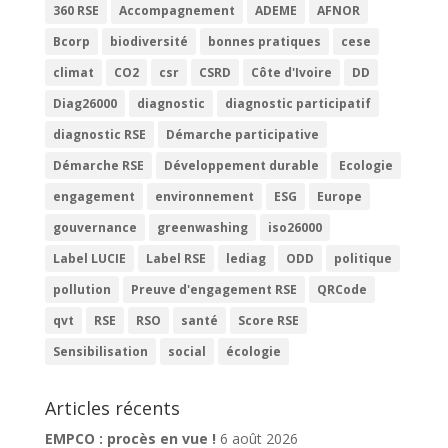
360 RSE
Accompagnement
ADEME
AFNOR
Bcorp
biodiversité
bonnes pratiques
cese
climat
CO2
csr
CSRD
Côte d'Ivoire
DD
Diag26000
diagnostic
diagnostic participatif
diagnostic RSE
Démarche participative
Démarche RSE
Développement durable
Ecologie
engagement
environnement
ESG
Europe
gouvernance
greenwashing
iso26000
Label LUCIE
Label RSE
lediag
ODD
politique
pollution
Preuve d'engagement RSE
QRCode
qvt
RSE
RSO
santé
Score RSE
Sensibilisation
social
écologie
Articles récents
EMPCO : procès en vue !
6 août 2026