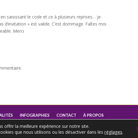
 en saisissant le code et ce à plusieurs reprises… je
pas d’invitation » est valide. C’est dommage. Faîtes moi
geable. Merci
ommentaire.
ALITÉS
INFOGRAPHIES
CONTACT
À PROPOS
 offrir la meilleure expérience sur notre site.
réglages
.
ookies que nous utilisons ou les désactiver dans les
nterdites.
Mentions Légales
.
Gestion des cookies
.
CGUV