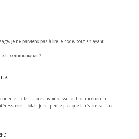
ge. Je ne parviens pas à lire le code, tout en ayant
me le communiquer ?
1h50
r donner le code … après avoir passé un bon moment à
it intéressante…. Mais je ne pense pas que la réalité soit au
2h01