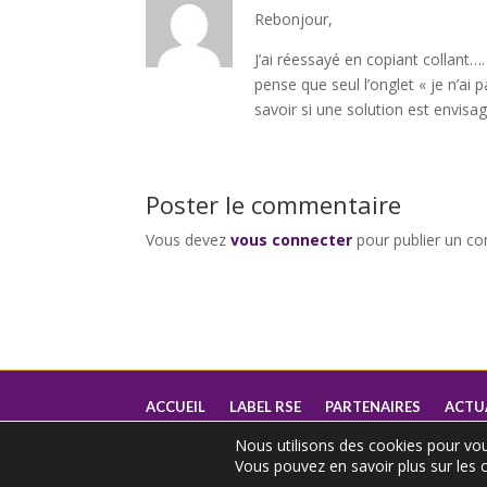
Rebonjour,
J’ai réessayé en copiant collant….
pense que seul l’onglet « je n’ai 
savoir si une solution est envisa
Poster le commentaire
Vous devez
vous connecter
pour publier un c
ACCUEIL
LABEL RSE
PARTENAIRES
ACTU
Nous utilisons des cookies pour vous
Vous pouvez en savoir plus sur les c
© 2022 – DIAG26000 – Toutes reproductions i