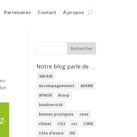
Partenaires
Contact
À propos
Notre blog parle de …
360 RSE
ars
Accompagnement
ADEME
bel
AFNOR
Bcorp
biodiversité
bonnes pratiques
cese
climat
CO2
csr
CSRD
Côte d'Ivoire
DD