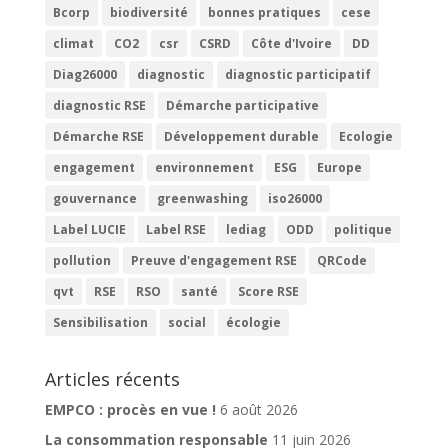
Bcorp
biodiversité
bonnes pratiques
cese
climat
CO2
csr
CSRD
Côte d'Ivoire
DD
Diag26000
diagnostic
diagnostic participatif
diagnostic RSE
Démarche participative
Démarche RSE
Développement durable
Ecologie
engagement
environnement
ESG
Europe
gouvernance
greenwashing
iso26000
Label LUCIE
Label RSE
lediag
ODD
politique
pollution
Preuve d'engagement RSE
QRCode
qvt
RSE
RSO
santé
Score RSE
Sensibilisation
social
écologie
Articles récents
EMPCO : procès en vue !
6 août 2026
La consommation responsable
11 juin 2026