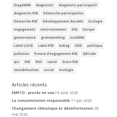
Diag26000
diagnostic
diagnostic participatif
diagnostic RSE
Démarche participative
Démarche RSE
Développement durable
Ecologie
engagement
environnement
ESG
Europe
gouvernance
greenwashing
iso26000
Label LUCIE
Label RSE
lediag
ODD
politique
pollution
Preuve d'engagement RSE
QRCode
qvt
RSE
RSO
santé
Score RSE
Sensibilisation
social
écologie
Articles récents
EMPCO : procès en vue !
6 août 2026
La consommation responsable
11 juin 2026
Changement climatique et désinformation
28
mai 2026