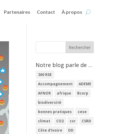
Partenaires
Contact
À propos
Notre blog parle de …
360 RSE
Accompagnement
ADEME
AFNOR
afrique
Bcorp
biodiversité
bonnes pratiques
cese
climat
CO2
csr
CSRD
Côte d'Ivoire
DD