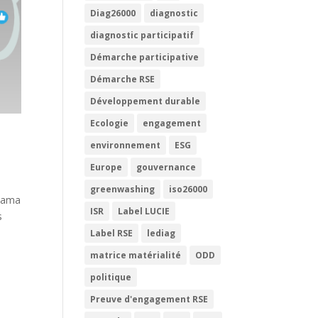
Diag26000
diagnostic
diagnostic participatif
Démarche participative
Démarche RSE
Développement durable
Ecologie
engagement
environnement
ESG
Europe
gouvernance
greenwashing
iso26000
Obama
ISR
Label LUCIE
s
Label RSE
lediag
matrice matérialité
ODD
politique
Preuve d'engagement RSE