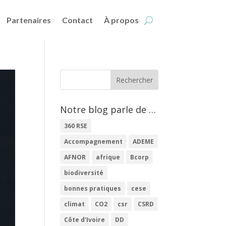
Partenaires
Contact
À propos
Notre blog parle de …
360 RSE
Accompagnement
ADEME
AFNOR
afrique
Bcorp
biodiversité
bonnes pratiques
cese
climat
CO2
csr
CSRD
Côte d'Ivoire
DD