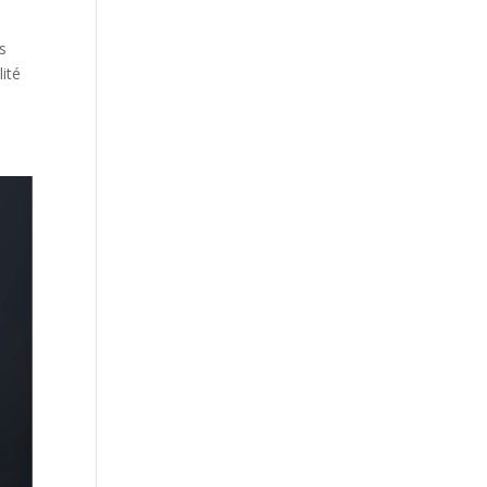
us
ité