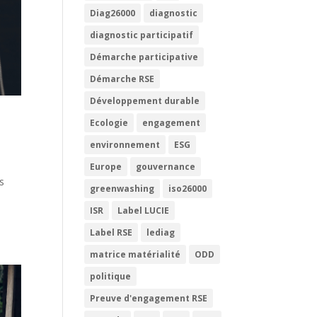
Diag26000
diagnostic
diagnostic participatif
Démarche participative
Démarche RSE
Développement durable
Ecologie
engagement
environnement
ESG
Europe
gouvernance
s
greenwashing
iso26000
ISR
Label LUCIE
Label RSE
lediag
matrice matérialité
ODD
politique
Preuve d'engagement RSE