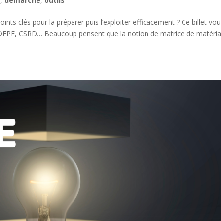
D
,
démarche
,
outils
ints clés pour la préparer puis l’exploiter efficacement ? Ce billet vo
DEPF, CSRD… Beaucoup pensent que la notion de matrice de matérial