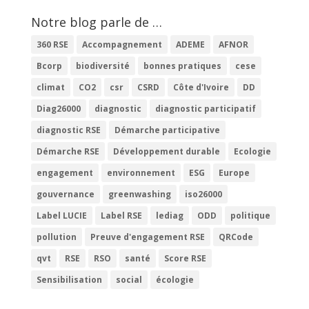
Notre blog parle de …
360 RSE
Accompagnement
ADEME
AFNOR
Bcorp
biodiversité
bonnes pratiques
cese
climat
CO2
csr
CSRD
Côte d'Ivoire
DD
Diag26000
diagnostic
diagnostic participatif
diagnostic RSE
Démarche participative
Démarche RSE
Développement durable
Ecologie
engagement
environnement
ESG
Europe
gouvernance
greenwashing
iso26000
Label LUCIE
Label RSE
lediag
ODD
politique
pollution
Preuve d'engagement RSE
QRCode
qvt
RSE
RSO
santé
Score RSE
Sensibilisation
social
écologie