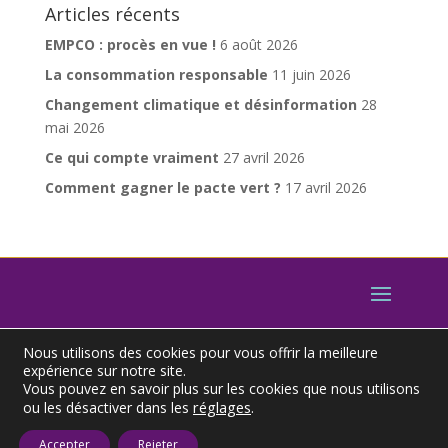
Articles récents
EMPCO : procès en vue !
6 août 2026
La consommation responsable
11 juin 2026
Changement climatique et désinformation
28
mai 2026
Ce qui compte vraiment
27 avril 2026
Comment gagner le pacte vert ?
17 avril 2026
Nous utilisons des cookies pour vous offrir la meilleure
expérience sur notre site.
Vous pouvez en savoir plus sur les cookies que nous utilisons
réglages
.
ou les désactiver dans les
© 2022 – DIAG26000 – Toutes reproductions
interdites.
Mentions Légales
.
Gestion des cookies
.
Accepter
Rejeter