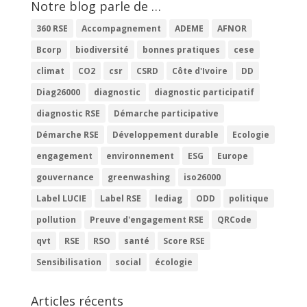
Notre blog parle de …
360 RSE
Accompagnement
ADEME
AFNOR
Bcorp
biodiversité
bonnes pratiques
cese
climat
CO2
csr
CSRD
Côte d'Ivoire
DD
Diag26000
diagnostic
diagnostic participatif
diagnostic RSE
Démarche participative
Démarche RSE
Développement durable
Ecologie
engagement
environnement
ESG
Europe
gouvernance
greenwashing
iso26000
Label LUCIE
Label RSE
lediag
ODD
politique
pollution
Preuve d'engagement RSE
QRCode
qvt
RSE
RSO
santé
Score RSE
Sensibilisation
social
écologie
Articles récents