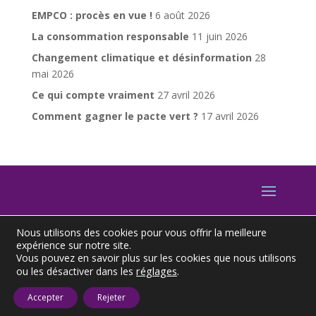
EMPCO : procès en vue !
6 août 2026
La consommation responsable
11 juin 2026
Changement climatique et désinformation
28
mai 2026
Ce qui compte vraiment
27 avril 2026
Comment gagner le pacte vert ?
17 avril 2026
Nous utilisons des cookies pour vous offrir la meilleure
expérience sur notre site.
Vous pouvez en savoir plus sur les cookies que nous utilisons
réglages
.
ou les désactiver dans les
© 2022 – DIAG26000 – Toutes reproductions
interdites.
Mentions Légales
.
Gestion des cookies
.
Accepter
Rejeter
CGUV