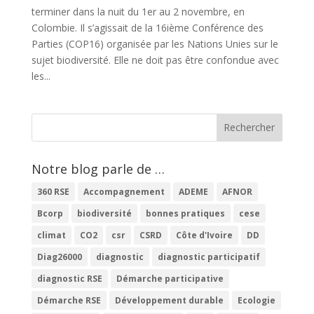
terminer dans la nuit du 1er au 2 novembre, en
Colombie. Il s’agissait de la 16ième Conférence des
Parties (COP16) organisée par les Nations Unies sur le
sujet biodiversité. Elle ne doit pas être confondue avec
les...
Notre blog parle de …
360 RSE
Accompagnement
ADEME
AFNOR
Bcorp
biodiversité
bonnes pratiques
cese
climat
CO2
csr
CSRD
Côte d'Ivoire
DD
Diag26000
diagnostic
diagnostic participatif
diagnostic RSE
Démarche participative
Démarche RSE
Développement durable
Ecologie