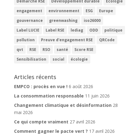
Démarche RSE
Développement durable
Ecologie
engagement
environnement
ESG
Europe
gouvernance
greenwashing
iso26000
Label LUCIE
Label RSE
lediag
ODD
politique
pollution
Preuve d'engagement RSE
QRCode
qvt
RSE
RSO
santé
Score RSE
Sensibilisation
social
écologie
Articles récents
EMPCO : procès en vue !
6 août 2026
La consommation responsable
11 juin 2026
Changement climatique et désinformation
28
mai 2026
Ce qui compte vraiment
27 avril 2026
Comment gagner le pacte vert ?
17 avril 2026