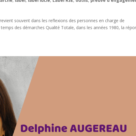
arche
,
label
,
label lucie
,
Label RSE
,
outils
,
preuve d'engageme
revient souvent dans les reflexions des personnes en charge de
Au temps des démarches Qualité Totale, dans les années 1980, la répo