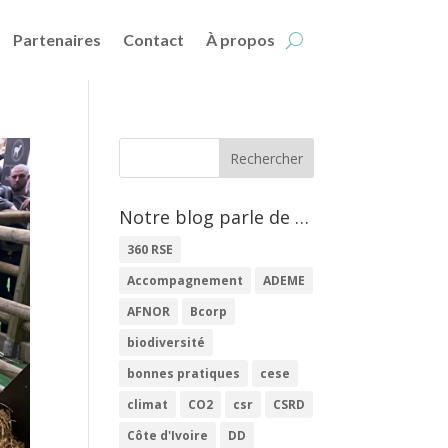
Partenaires
Contact
À propos
Notre blog parle de …
360 RSE
Accompagnement
ADEME
AFNOR
Bcorp
biodiversité
bonnes pratiques
cese
climat
CO2
csr
CSRD
Côte d'Ivoire
DD