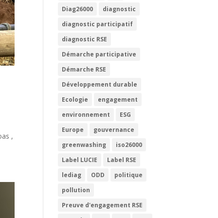
Diag26000
diagnostic
diagnostic participatif
diagnostic RSE
Démarche participative
Démarche RSE
Développement durable
Ecologie
engagement
environnement
ESG
n
Europe
gouvernance
oas ,
greenwashing
iso26000
Label LUCIE
Label RSE
lediag
ODD
politique
pollution
Preuve d'engagement RSE