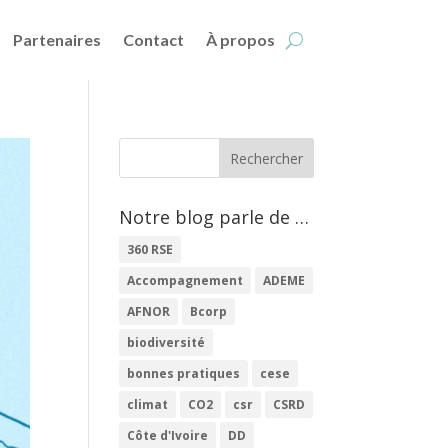
Partenaires
Contact
À propos
Notre blog parle de …
360 RSE
Accompagnement
ADEME
AFNOR
Bcorp
biodiversité
bonnes pratiques
cese
climat
CO2
csr
CSRD
Côte d'Ivoire
DD