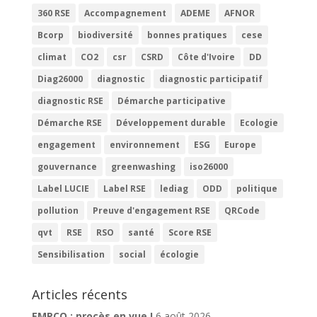
360 RSE
Accompagnement
ADEME
AFNOR
Bcorp
biodiversité
bonnes pratiques
cese
climat
CO2
csr
CSRD
Côte d'Ivoire
DD
Diag26000
diagnostic
diagnostic participatif
diagnostic RSE
Démarche participative
Démarche RSE
Développement durable
Ecologie
engagement
environnement
ESG
Europe
gouvernance
greenwashing
iso26000
Label LUCIE
Label RSE
lediag
ODD
politique
pollution
Preuve d'engagement RSE
QRCode
qvt
RSE
RSO
santé
Score RSE
Sensibilisation
social
écologie
Articles récents
EMPCO : procès en vue !
6 août 2026