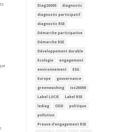
ves
Diag26000
diagnostic
diagnostic participatif
diagnostic RSE
Démarche participative
Démarche RSE
Développement durable
Ecologie
engagement
que
environnement
ESG
Europe
gouvernance
greenwashing
iso26000
Label LUCIE
Label RSE
lediag
ODD
politique
pollution
Preuve d'engagement RSE
e