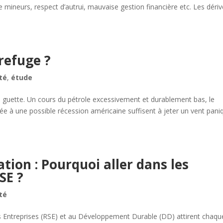
 de mineurs, respect d’autrui, mauvaise gestion financière etc. Les déri
 refuge ?
té
,
étude
e guette. Un cours du pétrole excessivement et durablement bas, le
ée à une possible récession américaine suffisent à jeter un vent pani
tion : Pourquoi aller dans les
SE ?
té
des Entreprises (RSE) et au Développement Durable (DD) attirent chaqu