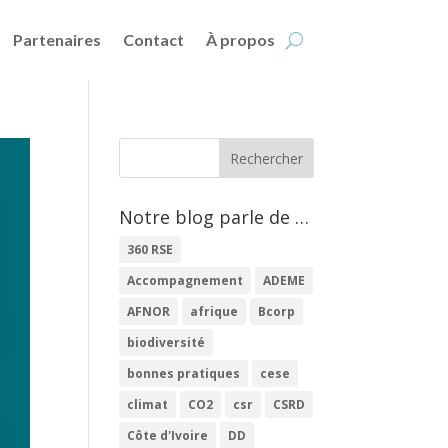
Partenaires
Contact
À propos
Notre blog parle de …
360 RSE
Accompagnement
ADEME
AFNOR
afrique
Bcorp
biodiversité
bonnes pratiques
cese
climat
CO2
csr
CSRD
Côte d'Ivoire
DD