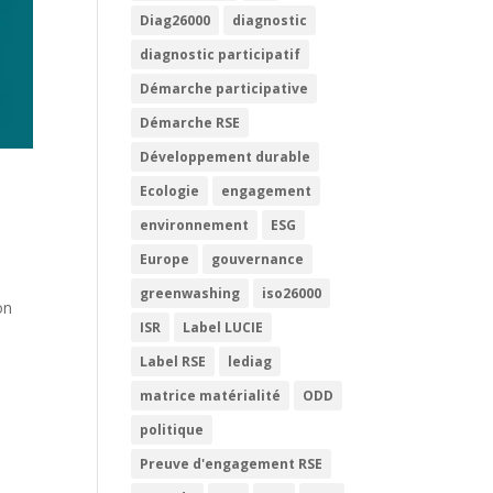
Diag26000
diagnostic
diagnostic participatif
Démarche participative
Démarche RSE
Développement durable
Ecologie
engagement
environnement
ESG
Europe
gouvernance
greenwashing
iso26000
on
ISR
Label LUCIE
Label RSE
lediag
matrice matérialité
ODD
politique
Preuve d'engagement RSE