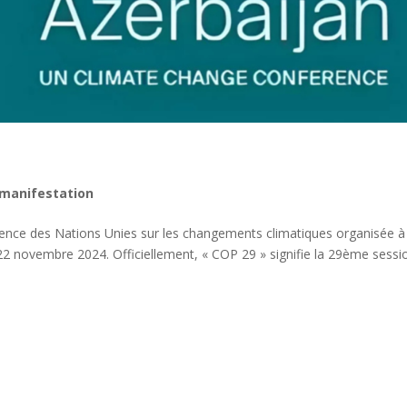
manifestation
ence des Nations Unies sur les changements climatiques organisée à
22 novembre 2024. Officiellement, « COP 29 » signifie la 29ème sessi