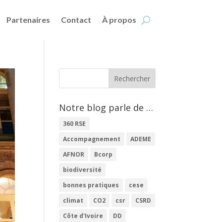
Partenaires
Contact
À propos
Notre blog parle de …
360 RSE
Accompagnement
ADEME
AFNOR
Bcorp
biodiversité
bonnes pratiques
cese
climat
CO2
csr
CSRD
Côte d'Ivoire
DD